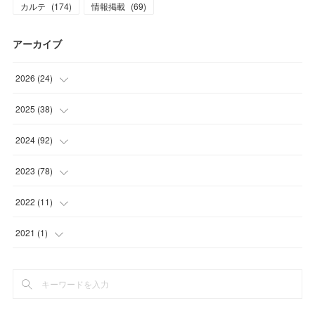
カルテ
(
174
)
情報掲載
(
69
)
アーカイブ
2026
(
24
)
(
4
)
2025
(
38
)
(
2
)
(
3
)
2024
(
92
)
(
1
)
(
1
)
(
4
)
2023
(
78
)
(
3
)
(
3
)
(
4
)
(
6
)
2022
(
11
)
(
4
)
(
8
)
(
11
)
(
8
)
(
4
)
2021
(
1
)
(
3
)
(
2
)
(
6
)
(
6
)
(
5
)
(
1
)
(
3
)
(
3
)
(
7
)
(
1
)
(
1
)
(
4
)