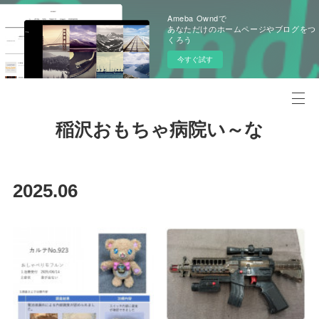
Ameba Owndで
あなただけのホームページやブログをつ
くろう
今すぐ試す
稲沢おもちゃ病院い～な
2025
.
06