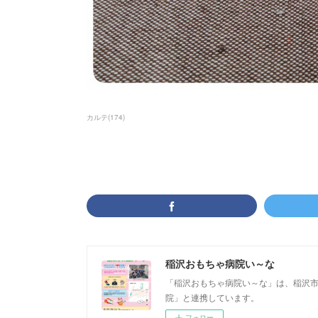
カルテ
(
174
)
稲沢おもちゃ病院い～な
「稲沢おもちゃ病院い～な」は、稲沢
院」と連携しています。 稲沢
フォロー