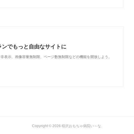
ランでもっと自由なサイトに
で、広告非表示、画像容量無制限、ページ数無制限などの機能を開放しよう。
Copyright ©
2026
稲沢おもちゃ病院い～な
.