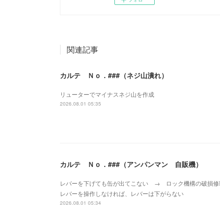
関連記事
カルテ Ｎｏ．###（ネジ山潰れ）
リューターでマイナスネジ山を作成
2026.08.01 05:35
カルテ Ｎｏ．###（アンパンマン 自販機）
レバーを下げても缶が出てこない → ロック機構の破損
レバーを操作しなければ、レバーは下がらない
2026.08.01 05:34