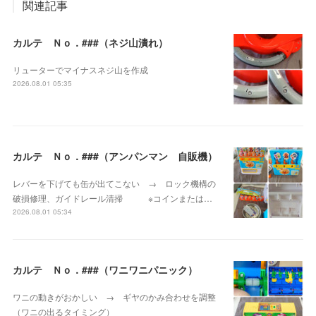
関連記事
カルテ Ｎｏ．###（ネジ山潰れ）
リューターでマイナスネジ山を作成
2026.08.01 05:35
カルテ Ｎｏ．###（アンパンマン 自販機）
レバーを下げても缶が出てこない → ロック機構の
破損修理、ガイドレール清掃 ※コインまたは…
2026.08.01 05:34
カルテ Ｎｏ．###（ワニワニパニック）
ワニの動きがおかしい → ギヤのかみ合わせを調整
（ワニの出るタイミング）