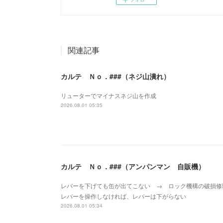
関連記事
カルテ Ｎｏ．###（ネジ山潰れ）
リューターでマイナスネジ山を作成
2026.08.01 05:35
カルテ Ｎｏ．###（アンパンマン 自販機）
レバーを下げても缶が出てこない → ロック機構の破損
レバーを操作しなければ、レバーは下がらない
2026.08.01 05:34