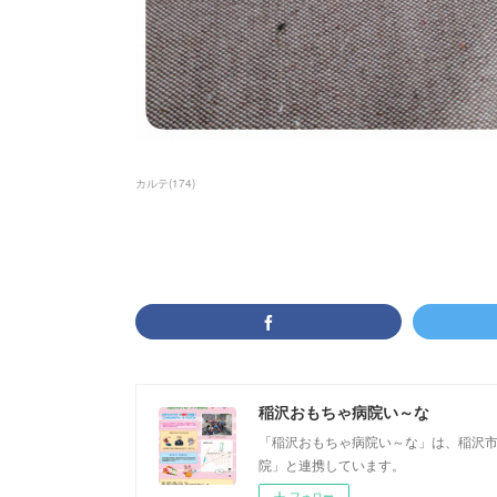
カルテ
(
174
)
稲沢おもちゃ病院い～な
「稲沢おもちゃ病院い～な」は、稲沢
院」と連携しています。 稲沢
フォロー