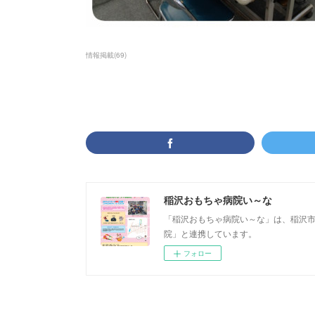
情報掲載
(
69
)
稲沢おもちゃ病院い～な
「稲沢おもちゃ病院い～な」は、稲沢
院」と連携しています。 稲沢
フォロー