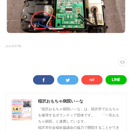
カルテ
(
174
)
稲沢おもちゃ病院い～な
「稲沢おもちゃ病院い～な」は、稲沢市でおもちゃ
を修理するボランティア団体です。 「一宮おも
ちゃ病院」と連携しています。
稲沢市社会福祉協議会の協力で開院することができ