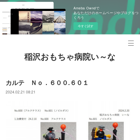
Ameba Owndで
あなただけのホームページやブログをつ
くろう
今すぐ試す
稲沢おもちゃ病院い～な
カルテ Ｎｏ．６００.６０１
2024.02.21 08:21