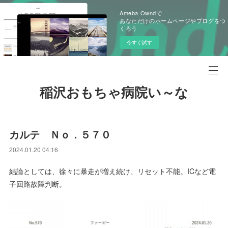
Ameba Owndで
あなただけのホームページやブログをつ
くろう
今すぐ試す
稲沢おもちゃ病院い～な
カルテ Ｎｏ．５７０
2024.01.20 04:16
結論としては、徐々に暴走が増え続け、リセット不能。ICなど電
子回路故障判断。