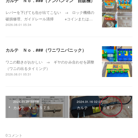
カルテ Ｎｏ．###（アンパンマン 自販機）
レバーを下げても缶が出てこない → ロック機構の
破損修理、ガイドレール清掃 ※コインまたは…
2026.08.01 05:34
カルテ Ｎｏ．###（ワニワニパニック）
ワニの動きがおかしい → ギヤのかみ合わせを調整
（ワニの出るタイミング）
2026.08.01 05:31
2024.01.21 22:18
2024.01.16 02:07
カルテ Ｎｏ．５７５
カルテ Ｎｏ．５８７
0
コメント