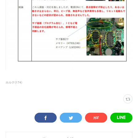
カルテ
(
174
)