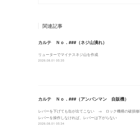
関連記事
カルテ Ｎｏ．###（ネジ山潰れ）
リューターでマイナスネジ山を作成
2026.08.01 05:35
カルテ Ｎｏ．###（アンパンマン 自販機）
レバーを下げても缶が出てこない → ロック機構の破損
レバーを操作しなければ、レバーは下がらない
2026.08.01 05:34