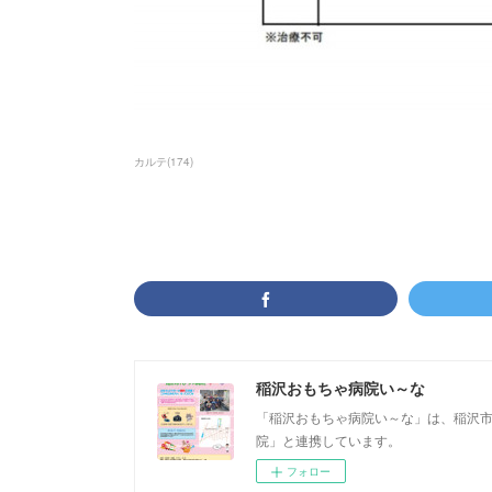
カルテ
(
174
)
稲沢おもちゃ病院い～な
「稲沢おもちゃ病院い～な」は、稲沢
院」と連携しています。 稲沢
フォロー